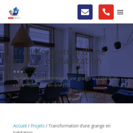


Transformation d’une
grange en habitation
■ ■ ■
Demande : transformation d'une grange en habitation
▪️ Lieu : Houssaye-en-Brie (77)
Accueil
/
Projets
/
Transformation d’une grange en
habitation