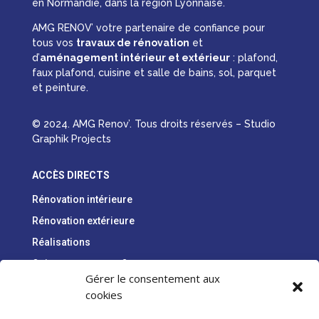
création de votre maison, de votre appartement ou
de votre local professionnel ? Notre équipe se
déplace pour réaliser un
devis gratuit
, adapté à vos
besoins et à votre budget sur
toute la France
et
plus particulièrement en Ile-de-France, en Bretagne,
en Normandie, dans la région Lyonnaise.
AMG RENOV’ votre partenaire de confiance pour
tous vos
travaux de rénovation
et
d’
aménagement intérieur et extérieur
: plafond,
faux plafond, cuisine et salle de bains, sol, parquet
et peinture.
© 2024. AMG Renov’. Tous droits réservés – Studio
Graphik Projects
ACCÈS DIRECTS
Rénovation intérieure
Gérer le consentement aux
cookies
Rénovation extérieure
Réalisations