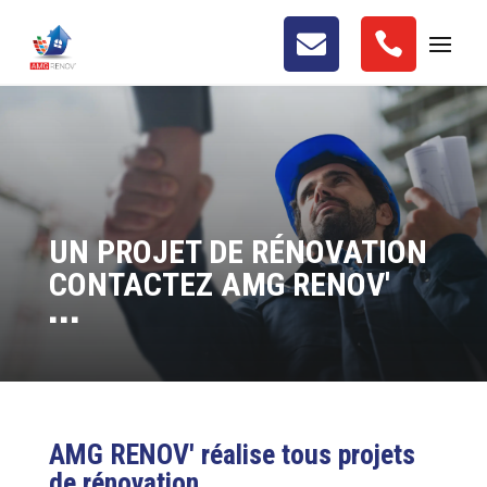


UN PROJET DE RÉNOVATION
CONTACTEZ AMG RENOV'
■ ■ ■
AMG RENOV' réalise tous projets
de rénovation