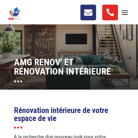


AMG RENOV' ET
RÉNOVATION INTÉRIEURE
■ ■ ■
Rénovation intérieure de votre
espace de vie
■ ■ ■
À la recherche d’un nouveau look pour votre