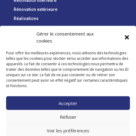
Rénovation intérieure
Rénovation extérieure
Réalisations
Qui sommes-nous ?
Gérer le consentement aux
Contact
cookies
Pour offrir les meilleures expériences, nous utilisons des technologies
INFORMATIONS
telles que les cookies pour stocker et/ou accéder aux informations des
Mentions légales
appareils. Le fait de consentir à ces technologies nous permettra de
traiter des données telles que le comportement de navigation ou les ID
Politique de confidentialité
uniques sur ce site. Le fait de ne pas consentir ou de retirer son
Politique de cookies
consentement peut avoir un effet négatif sur certaines caractéristiques
et fonctions.
AMG RENOV’
contact@amg-renov.fr
Accepter
07 87 39 61 85
Refuser
Voir les préférences