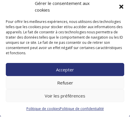
Rénovation intérieure
Gérer le consentement aux
cookies
Rénovation extérieure
Réalisations
Pour offrir les meilleures expériences, nous utilisons des technologies
telles que les cookies pour stocker et/ou accéder aux informations des
Qui sommes-nous ?
appareils. Le fait de consentir à ces technologies nous permettra de
Contact
traiter des données telles que le comportement de navigation ou les ID
uniques sur ce site. Le fait de ne pas consentir ou de retirer son
consentement peut avoir un effet négatif sur certaines caractéristiques
INFORMATIONS
et fonctions.
Mentions légales
Politique de confidentialité
Accepter
Politique de cookies
Refuser
AMG RENOV’
Voir les préférences
contact@amg-renov.fr
07 87 39 61 85
Politique de cookies
Politique de confidentialité