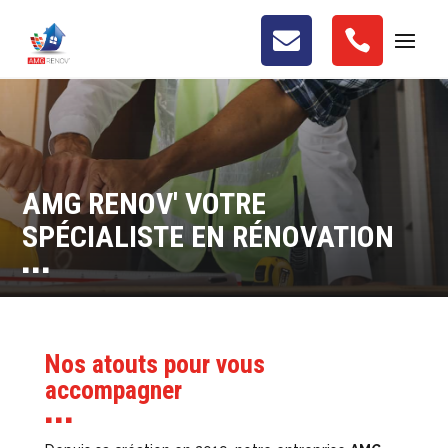


AMG RENOV' VOTRE
SPÉCIALISTE EN RÉNOVATION
■ ■ ■
Nos atouts pour vous
accompagner
■ ■ ■