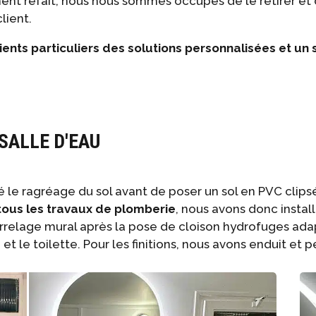
ement refait, nous nous sommes occupés de le retirer et 
lient.
ients particuliers des solutions personnalisées et un 
SALLE D'EAU
 le ragréage du sol avant de poser un sol en PVC clipsé
 tous les travaux de plomberie
, nous avons donc insta
carrelage mural après la pose de cloison hydrofuges ad
et le toilette. Pour les finitions, nous avons enduit et p